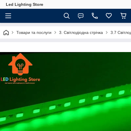
Led Lighting Store
Товари та послуги
3. Світлодіодна стрічка
3.7 Світло