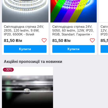
Світлодіодна стрічка 24V,
Світлодіодна стрічка 24V,
Світ
2835, 120 led/m, 9.6W,
5050, 60 led/m, 12W, IP20,
12V,
IP20, 6500K - білий
RGB, Standart. Гарантія -
IP20
холодний, Standart.
12 місяці
холо
81,50
81,50
85,
₴/м
₴/м
Гарантія - 12 місяців
Купити
Купити
Акційні пропозиції та новинки
–30%