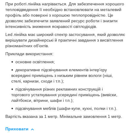
При роботі лінійка нагрівається. Для забезпечення хорошого
тепловідведення її необхідно встановлювати на металевий
профіль або поверхні з хорошою теплопровідністю. Це
дозволяє забезпечити заявлений ресурс роботи і знизити
інтенсивність зниження яскравості світлодіодів.
Led лінійка має широкий спектр застосування, який дозволяє
вирішувати дизайнерські й практичні завдання з висвітлення
різноманітних об'єктів.
Приклади використання:
основне освітлення;
декоративне підсвічування елементів інтер'єру
всередині приміщень з низьким рівнем вологи (ніші,
стелі, карнизи, сходи і т.п.);
підсвічування різних рекламних конструкцій і
торгового устаткування усередині приміщень (вивіски,
лайтбокси, вітрини, шафи і т.п.);
підсвічування меблів (шафи-купе, кухні, полки і т.п.).
Вартість вказана за 1 метр. Мінімальне замовлення 1 метр.
Приховати