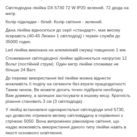
Світлодіодна лінійка DX 5730 72 W IP20 зелений, 72 діода на
метр.
Колір підкладки - білий. Колір світіння - зелений.
Дана лінійка відноситься до серії «стандарт», має високу
яскравість (40-45 Люмен 1 світлодіод) і термін служби до
35000 годин.
Led лінійка виконана на алюмінієвій смужці товщиною 1 мм.
Споживання світлодіодної лінійки здійснюється напругою 12
Вольт (постійний струм). Один метр лінійки споживає не
більше 24 Ватт.
До переваг використання led лінійки можна віднести
можливість її поділу на сегменти без втрати працездатності.
Таким чином, Ви можете досить точно підібрати необхідну
Вам довжину, а залишок застосувати в іншому місці. Кратність
різання становить 3 см (3 світлодіода).
У лінійці встановлені однокристальні світлодіоди smd 5730,
що дозволяє отримати велику світловіддачу в порівнянні з
стрічкою 5050. Вона випромінює рівномірне світіння, що
надає можливість використання даного типу лінійки навіть в
якості основного освітлення.