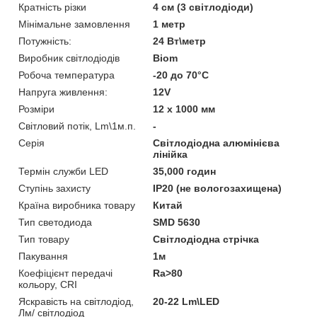
Кратність різки
4 см (3 світлодіоди)
Мінімальне замовлення
1 метр
Потужність:
24 Вт\метр
Виробник світлодіодів
Biom
Робоча температура
-20 до 70°С
Напруга живлення:
12V
Розміри
12 х 1000 мм
Світловий потік, Lm\1м.п.
-
Серія
Світлодіодна алюмінієва
лінійка
Термін служби LED
35,000 годин
Ступінь захисту
IP20 (не вологозахищена)
Країна виробника товару
Китай
Тип светодиода
SMD 5630
Тип товару
Світлодіодна стрічка
Пакування
1м
Коефіцієнт передачі
Ra>80
кольору, CRI
Яскравість на світлодіод,
20-22 Lm\LED
Лм/ світлодіод