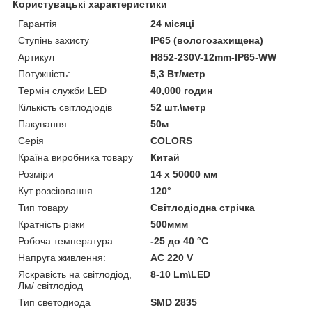
Користувацькі характеристики
Гарантія
24 місяці
Ступінь захисту
IP65 (вологозахищена)
Артикул
H852-230V-12mm-IP65-WW
Потужність:
5,3 Вт/метр
Термін служби LED
40,000 годин
Кількість світлодіодів
52 шт.\метр
Пакування
50м
Серія
COLORS
Країна виробника товару
Китай
Розміри
14 х 50000 мм
Кут розсіювання
120°
Тип товару
Світлодіодна стрічка
Кратність різки
500ммм
Робоча температура
-25 до 40 °C
Напруга живлення:
AC 220 V
Яскравість на світлодіод,
8-10 Lm\LED
Лм/ світлодіод
Тип светодиода
SMD 2835