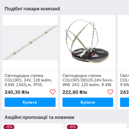
Подібні товари компанії
Світлодіодна стрічка
Світлодіодна стрічка
Світ
COLORS, 24V, 128 led/m,
COLORS D8120-24V-5mm-
COLO
9.6W, 1342Lm, IP33,
WW, 24V, 120 led/m, 8.4W,
9.6W
3000K (D8128-24V-8mm-
800Lm, IP33, 3000K
(D8
240,30
222,80
243
₴/м
₴/м
WW)
Купити
Купити
Акційні пропозиції та новинки
–5%
–5%