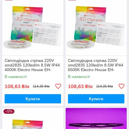
Світлодіодна стрічка 220V
Світлодіодна стрічка 220V
smd2835 120led/m 8.5W IP44
smd2835 120led/m 8.5W IP44
4000K Electro House EH-
6500K Electro House EH-
STR15SHAC
STR16SHAC
В наявності
В наявності
108,63
108,63
₴/м
₴/м
114,35 ₴/м
114,35 ₴/м
Купити
Купити
–5%