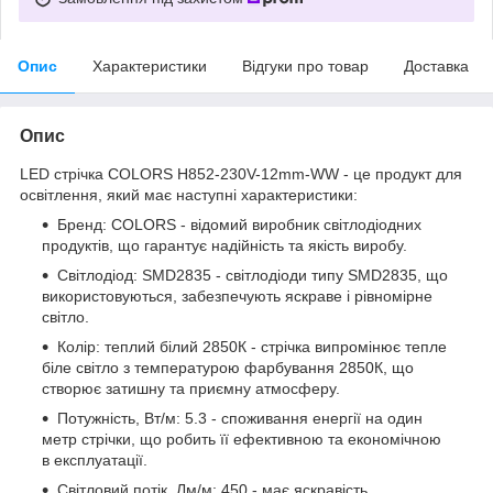
Опис
Характеристики
Відгуки про товар
Доставка
Опис
LED стрічка COLORS H852-230V-12mm-WW - це продукт для
освітлення, який має наступні характеристики:
Бренд: COLORS - відомий виробник світлодіодних
продуктів, що гарантує надійність та якість виробу.
Світлодіод: SMD2835 - світлодіоди типу SMD2835, що
використовуються, забезпечують яскраве і рівномірне
світло.
Колір: теплий білий 2850К - стрічка випромінює тепле
біле світло з температурою фарбування 2850К, що
створює затишну та приємну атмосферу.
Потужність, Вт/м: 5.3 - споживання енергії на один
метр стрічки, що робить її ефективною та економічною
в експлуатації.
Світловий потік, Лм/м: 450 - має яскравість,