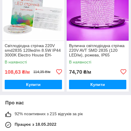
Світлодіодна стрічка 220V
Вулична світлодіодна стрічка
smd2835 120led/m 8.5W IP44
220V AVT SMD 2835 (120
3000K Electro House EH-
LED/м), рожева, IP65
STR17SHAC
В наявності
В наявності
108,63
74,70
₴/м
₴/м
114,35 ₴/м
Купити
Купити
Про нас
92% позитивних з 215 відгуків за рік
Працює з 18.05.2022