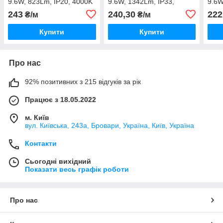
9.6W, 823Lm, IP20, 4000K
9.6W, 1342Lm, IP33,
9.6W
(D8120-12V-8mm-NW)
3000K (D8128-24V-8mm-
(D8
243
240,30
222
₴/м
₴/м
WW)
Купити
Купити
Про нас
92% позитивних з 215 відгуків за рік
Працює з 18.05.2022
м. Київ
вул. Київська, 243а, Бровари, Україна, Київ, Україна
Контакти
Сьогодні вихідний
Показати весь графік роботи
Про нас