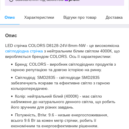
Опис
Характеристики
Відгуки про товар
Доставка
Опис
LED стрічка COLORS D8128-24V-8mm-NW - це високоякісна
світлодіодна стрічка
з нейтральним білим світлом 4000К, що
виробляється брендом COLORS. Ось її характеристики:
Бренд: COLORS - виробник світлодіодних продуктів з
гарною репутацією та довгою історією на ринку.
Світлодіод: SMD2835 - світлодіоди SMD2835
забезпечують яскраве та ефективне світло з гарною
кольоропередачею.
Колір: нейтральний білий (4000К) - має світло
наближене до натурального денного світла, що робить
його зручним для різних завдань.
Потужність, Вт/м: 9.6 - низьке енергоспоживання,
всього 9.6 Вт за кожен метр стрічки, робить її
економічним та енергоефективним рішенням.