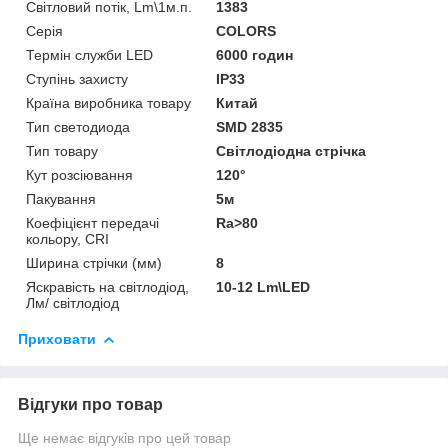
Світловий потік, Lm\1м.п.
1383
Серія
COLORS
Термін служби LED
6000 годин
Ступінь захисту
IP33
Країна виробника товару
Китай
Тип светодиода
SMD 2835
Тип товару
Світлодіодна стрічка
Кут розсіювання
120°
Пакування
5м
Коефіцієнт передачі
Ra>80
кольору, CRI
Ширина стрічки (мм)
8
Яскравість на світлодіод,
10-12 Lm\LED
Лм/ світлодіод
Приховати
Відгуки про товар
Ще немає відгуків про цей товар