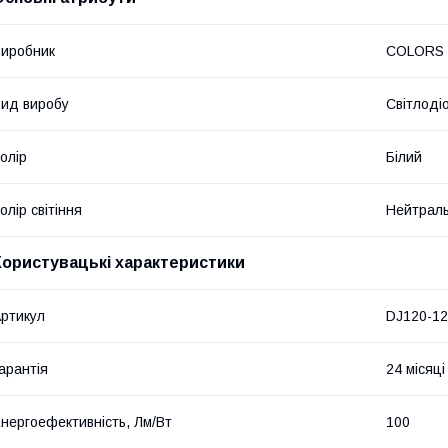
иробник
COLORS
ид виробу
Світлоді
олір
Білий
олір світіння
Нейтрал
Користувацькі характеристики
ртикул
DJ120-1
арантія
24 місяці
нергоефективність, Лм/Вт
100