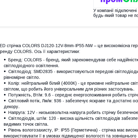
У компанії підключені
будь-який товар не п
ED стрічка COLORS DJ120-12V-8mm-IP55-NW – це високоякісна ге
ренду COLORS. Ось її характеристики:
Бренд: COLORS - бренд, який зарекомендував себе надійністю
світлодіодного освітлення.
Світлодіод: SMD2835 - використовуються передові світлодіод
рівномірне світло.
Колір: нейтральний білий (4000К) - це приємне нейтральне сві
світлом, що робить його універсальним для різних застосувань.
Потужність, Вт/м: 9.6 - середнє енергоспоживання робить стрі
Світловий потік, Лм/м: 936 - забезпечує яскраве та достатнє о
декору.
Напруга: 12V - низьковольтна напруга робить стрічку безпечно
Світлодіодів, шт/м: 120 - висока щільність світлодіодів забезп
видимих точок світла.
Рівень вологозахисту, IP: IP55 (Герметична) - стрічка має висо
використовувати її в умовах підвищеної вологості та зовнішнього