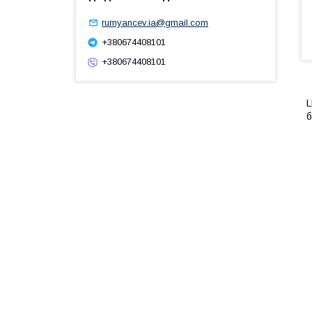
rumyancev.ia@gmail.com
+380674408101
+380674408101
L
б