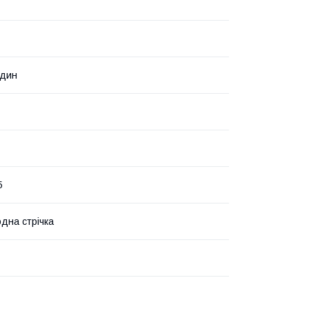
один
5
одна стрічка