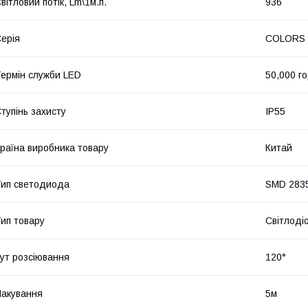
вітловий потік, Lm\1м.п.
936
ерія
COLORS
ермін служби LED
50,000 г
тупінь захисту
IP55
раїна виробника товару
Китай
ип светодиода
SMD 283
ип товару
Світлоді
ут розсіювання
120°
акування
5м