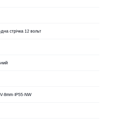
одна стрічка 12 вольт
ьний
2V-8mm-IP55-NW