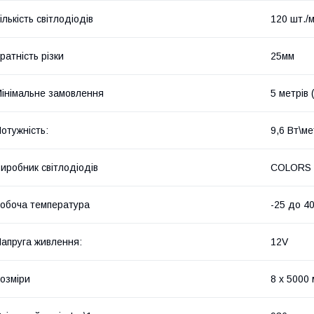
ількість світлодіодів
120 шт./
ратність різки
25мм
інімальне замовлення
5 метрів 
отужність:
9,6 Вт\м
иробник світлодіодів
COLORS
обоча температура
-25 до 4
апруга живлення:
12V
озміри
8 х 5000