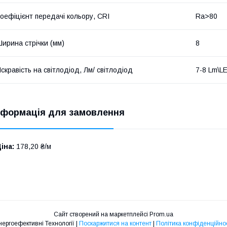
оефіцієнт передачі кольору, CRI
Ra>80
ирина стрічки (мм)
8
скравість на світлодіод, Лм/ світлодіод
7-8 Lm\L
нформація для замовлення
іна:
178,20 ₴/м
Сайт створений на маркетплейсі
Prom.ua
Енергоефективні Технології |
Поскаржитися на контент
|
Політика конфіденційнос