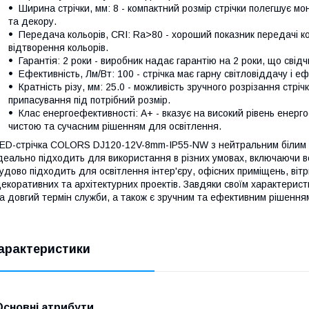
Ширина стрічки, мм: 8 - компактний розмір стрічки полегшує мон
та декору.
Передача кольорів, CRI: Ra>80 - хороший показник передачі к
відтворення кольорів.
Гарантія: 2 роки - виробник надає гарантію на 2 роки, що свідч
Ефективність, Лм/Вт: 100 - стрічка має гарну світловіддачу і е
Кратність різу, мм: 25.0 - можливість зручного розрізання стрі
припасування під потрібний розмір.
Клас енергоефективності: A+ - вказує на високий рівень енерго
чистою та сучасним рішенням для освітлення.
ED-стрічка COLORS DJ120-12V-8mm-IP55-NW з нейтральним білим с
деально підходить для використання в різних умовах, включаючи 
удово підходить для освітлення інтер'єру, офісних приміщень, вітр
екоративних та архітектурних проектів. Завдяки своїм характеристи
а довгий термін служби, а також є зручним та ефективним рішенням
арактеристики
Основні атрибути