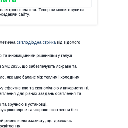
 електронні платежі. Тепер ви можете купити
окидаючи сайту.
рметична
світлодіодна стрічка
від відомого
 та інноваційними рішеннями у галузі
и SMD2835, що забезпечують яскраве та
тло, яке має баланс між теплим і холодним
чку ефективною та економічною у використанні.
світлення для різних завдань освітлення та
ю та зручною в установці.
ечує рівномірне та яскраве освітлення без
кий рівень вологозахисту, що дозволяє
 освітлення.