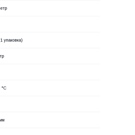
метр
(1 упаковка)
етр
0 °C
 мм