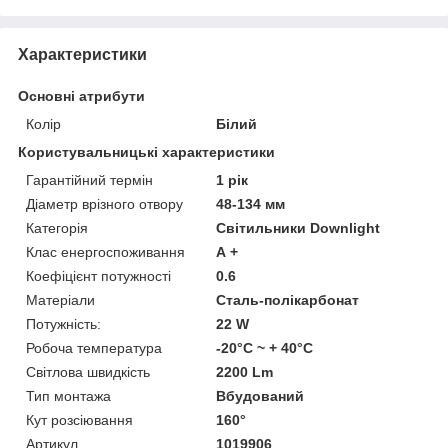
Характеристики
Основні атрибути
Колір
Білий
Користувальницькі характеристики
Гарантійний термін
1 рік
Діаметр врізного отвору
48-134 мм
Категорія
Світильники Downlight
Клас енергоспоживання
А +
Коефіцієнт потужності
0.6
Матеріали
Сталь-полікарбонат
Потужність:
22 W
Робоча температура
-20°C ~ + 40°С
Світлова швидкість
2200 Lm
Тип монтажа
Вбудований
Кут розсіювання
160°
Артикул
1019906