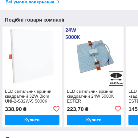
Всі умови повернення
Подібні товари компанії
LED світильник врізний
LED світильник врізний
LED 
квадратний 32W Biom
квадратний 24W 5000К
квад
UNI-2-S32W-5 5000К
ESTER
EST
338,90
223,70
145
₴
₴
Купити
Купити