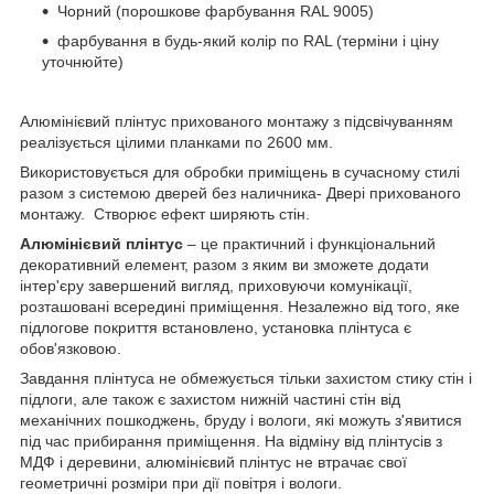
Чорний (порошкове фарбування RAL 9005)
фарбування в будь-який колір по RAL (терміни і ціну
уточнюйте)
Алюмінієвий плінтус прихованого монтажу з підсвічуванням
реалізується цілими планками по 2600 мм.
Використовується для обробки приміщень в сучасному стилі
разом з системою дверей без наличника- Двері прихованого
монтажу.
Створює ефект ширяють стін.
Алюмінієвий плінтус
– це практичний і функціональний
декоративний елемент, разом з яким ви зможете додати
інтер'єру завершений вигляд, приховуючи комунікації,
розташовані всередині приміщення. Незалежно від того, яке
підлогове покриття встановлено, установка плінтуса є
обов'язковою.
Завдання плінтуса не обмежується тільки захистом стику стін і
підлоги, але також є захистом нижній частині стін від
механічних пошкоджень, бруду і вологи, які можуть з'явитися
під час прибирання приміщення. На відміну від плінтусів з
МДФ і деревини, алюмінієвий плінтус не втрачає свої
геометричні розміри при дії повітря і вологи.