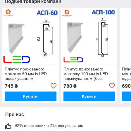
Подібні товари компанії
Плінтус прихованого
Плінтус прихованого
Плін
монтажу 60 мм із LED
монтажу 100 мм із LED
монт
підсвічуванням
підсвічуванням (без
підс
(порошкове фарбування
покриття) 2600мм.
(ано
745
780
690
₴
₴
RAL) 2600мм.
Купити
Купити
Про нас
92% позитивних з 215 відгуків за рік