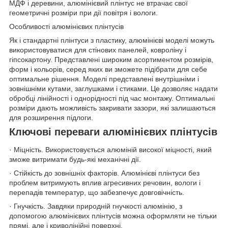
МДФ і деревини, алюмінієвий плінтус не втрачає свої
геометричні розміри при дії повітря і вологи.
Особливості алюмінієвих плінтусів
Як і стандартні плінтуси з пластику, алюмінієві моделі можуть
використовуватися для стінових панелей, ковроліну і
гіпсокартону. Представлені широким асортиментом розмірів,
форм і кольорів, серед яких ви зможете підібрати для себе
оптимальне рішення. Моделі представлені внутрішніми і
зовнішніми кутами, заглушками і стиками. Це дозволяє надати
обробці лінійності і однорідності під час монтажу. Оптимальні
розміри дають можливість закривати зазори, які залишаються
для розширення підлоги.
Ключові переваги алюмінієвих плінтусів
· Міцність. Використовується алюміній високої міцності, який
зможе витримати будь-які механічні дії.
· Стійкість до зовнішніх факторів. Алюмінієві плінтуси без
проблем витримують вплив агресивних речовин, вологи і
перепадів температур, що забезпечує довговічність.
· Гнучкість. Завдяки природній гнучкості алюмінію, з
допомогою алюмінієвих плінтусів можна оформляти не тільки
прямі, але і криволінійні поверхні.