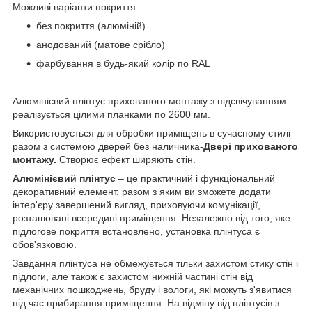
Можливі варіанти покриття:
без покриття (алюміній)
анодований (матове срібло)
фарбування в будь-який колір по RAL
Алюмінієвий плінтус прихованого монтажу з підсвічуванням
реалізується цілими планками по 2600 мм.
Використовується для обробки приміщень в сучасному стилі
разом з системою дверей без наличника-
Двері прихованого
монтажу.
Створює ефект ширяють стін.
Алюмінієвий плінтус
– це практичний і функціональний
декоративний елемент, разом з яким ви зможете додати
інтер'єру завершений вигляд, приховуючи комунікації,
розташовані всередині приміщення. Незалежно від того, яке
підлогове покриття встановлено, установка плінтуса є
обов'язковою.
Завдання плінтуса не обмежується тільки захистом стику стін і
підлоги, але також є захистом нижній частині стін від
механічних пошкоджень, бруду і вологи, які можуть з'явитися
під час прибирання приміщення. На відміну від плінтусів з