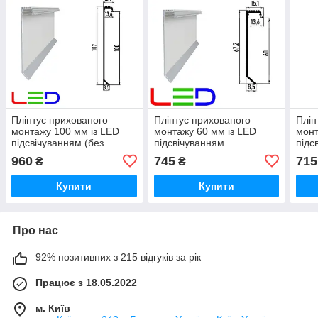
Плінтус прихованого
Плінтус прихованого
Плін
монтажу 100 мм із LED
монтажу 60 мм із LED
монт
підсвічуванням (без
підсвічуванням
підс
покриття) 2500мм.
(порошкове фарбування
(по
960
745
715
₴
₴
RAL) 2600мм.
RAL)
Купити
Купити
Про нас
92% позитивних з 215 відгуків за рік
Працює з 18.05.2022
м. Київ