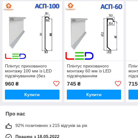
Плінтус прихованого
Плінтус прихованого
Плін
монтажу 100 мм із LED
монтажу 60 мм із LED
монт
підсвічуванням (без
підсвічуванням
підс
покриття) 2500мм.
(порошкове фарбування
(по
960
745
715
₴
₴
RAL) 2600мм.
RAL)
Купити
Купити
Про нас
92% позитивних з 215 відгуків за рік
Працює з 18.05.2022