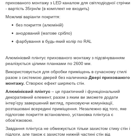
прихованого монтажу з LED каналом для світлодіодної стрічки
- вартість 35грн/м (в комплект не входить)
Можливі варіанти покриття:
без покриття (алюміній)
анодований (матове срібло)
фарбування в будь-який колір по RAL
Алюмінієвий плінтус прихованого монтажу з підсвічуванням
реалізується цілими планками по 2600 мм.
Використовується для обробки приміщень в сучасному стилі
разом з системою дверей без наличника-
Двері прихованого
монтажу.
Створює ефект ширяють стін.
Алюмінієвий плінтус
– це практичний і функціональний
декоративний елемент, разом з яким ви зможете додати
інтер'єру завершений вигляд, приховуючи комунікації,
розташовані всередині приміщення. Незалежно від того, яке
підлогове покриття встановлено, установка плінтуса є
обов'язковою.
Завдання плінтуса не обмежується тільки захистом стику стін і
підлоги, але також є захистом нижній частині стін від