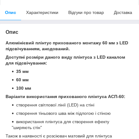
Опис
Характеристики
Відгуки про товар
Доставка
Опис
Алюмінієвий плінтус прихованого монтажу 60 мм з LED
підсвічуванням, анодований.
Доступні розміри даного виду плінтуса з LED каналом
для підсвічування:
35 мм
60 мм
100 мм
Варіанти використання прихованого плінтуса АСП-60:
створення світлової лінії (LED) на стіні
створення тіньового шва між підлогою і стіною
використання плінтуса для створення ефекту
"ширяють стін"
Також в наявності є розсіювач матовий для плінтуса