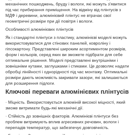
механічних пошкоджень, бруду і вологи, які можуть з'явитися
під час прибирання приміщення. На відміну від плінтусів з
МДФ і деревини, алюмінієвий плінтус не втрачає свої
геометричні розміри при дії повітря і вологи.
Особливості алюмінієвих плінтусів
Як і стандартні плінтуси з пластику, алюмінієві моделі можуть
використовуватися для стінових панелей, ковроліну і
гіпсокартону. Представлені широким асортиментом розмірів,
форм і кольорів, серед яких ви зможете підібрати для себе
оптимальне рішення. Моделі представлені внутрішніми і
зовнішніми кутами, заглушками і стиками. Це дозволяє надати
обробці лінійності і однорідності під час монтажу. Оптимальні
розміри дають можливість закривати зазори, які залишаються
для розширення підлоги.
Ключові переваги алюмінієвих плінтусів
· Міцність. Використовується алюміній високої міцності, який
зможе витримати будь-які механічні дії.
· Стійкість до зовнішніх факторів. Алюмінієві плінтуси без
проблем витримують вплив агресивних речовин, вологи і
перепадів температур, що забезпечує довговічність.