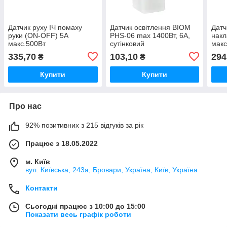
Датчик руху ІЧ помаху
Датчик освітлення BIOM
Датч
руки (ON-OFF) 5А
PHS-06 max 1400Вт, 6А,
накл
макс.500Вт
сутінковий
макс
інф
335,70
103,10
294
₴
₴
Купити
Купити
Про нас
92% позитивних з 215 відгуків за рік
Працює з 18.05.2022
м. Київ
вул. Київська, 243а, Бровари, Україна, Київ, Україна
Контакти
Сьогодні працює з 10:00 до 15:00
Показати весь графік роботи