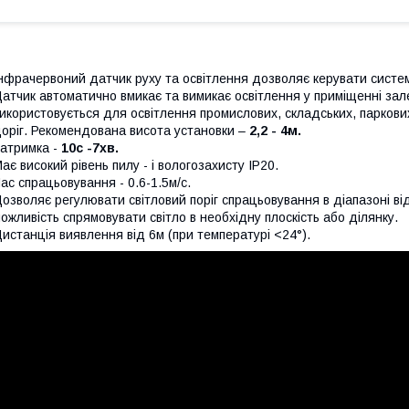
нфрачервоний датчик руху та освітлення дозволяє керувати систем
атчик автоматично вмикає та вимикає освітлення у приміщенні зале
икористовується для освітлення промислових, складських, паркових
оріг. Рекомендована висота установки –
2,2 - 4
м.
атримка -
10с -7хв.
ає високий рівень пилу - і вологозахисту IP20.
ас спрацьовування - 0.6-1.5м/с.
озволяє регулювати світловий поріг спрацьовування в діапазоні ві
ожливість спрямовувати світло в необхідну плоскість або ділянку.
истанція виявлення від 6м (при температурі <24°).