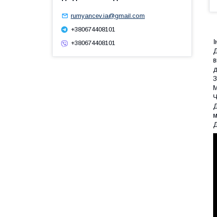
rumyancev.ia@gmail.com
+380674408101
І
+380674408101
Д
в
д
З
М
Ч
Д
м
Д