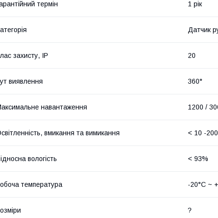
арантійний термін
1 рік
атегорія
Датчик р
лас захисту, IP
20
ут виявлення
360°
аксимальне навантаження
1200 / 3
світленність, вмикання та вимикання
< 10 -200
ідносна вологість
< 93%
обоча температура
-20°C ~ 
озміри
?