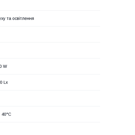
уху та освітлення
00 W
0 Lx
+ 40°С