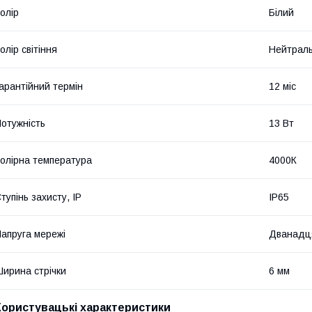
олір
Білий
олір світіння
Нейтрал
арантійний термін
12 міс
отужність
13 Вт
олірна температура
4000К
тупінь захисту, IP
IP65
апруга мережі
Дванадц
ирина стрічки
6 мм
Користувацькі характеристики