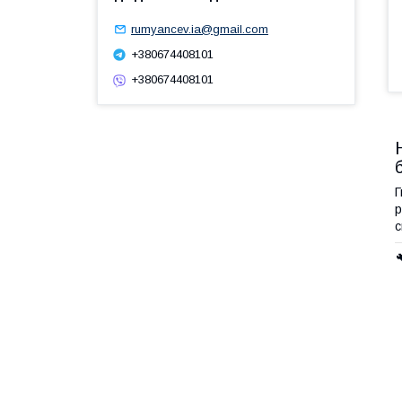
rumyancev.ia@gmail.com
+380674408101
+380674408101
Г
р
с