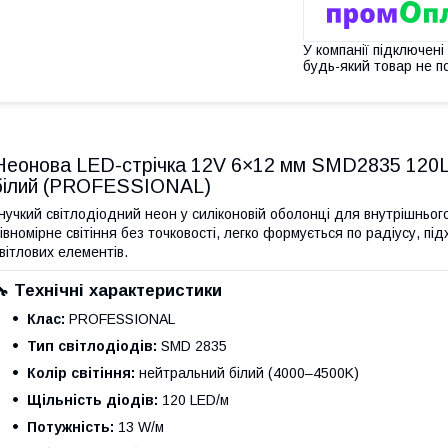
У компанії підключені
будь-який товар не п
Неонова LED-стрічка 12V 6×12 мм SMD2835 120
білий (PROFESSIONAL)
нучкий світлодіодний неон у силіконовій оболонці для внутрішньог
івномірне світіння без точковості, легко формується по радіусу, під
вітлових елементів.
🔧 Технічні характеристики
Клас:
PROFESSIONAL
Тип світлодіодів:
SMD 2835
Колір світіння:
нейтральний білий (4000–4500K)
Щільність діодів:
120 LED/м
Потужність:
13 W/м