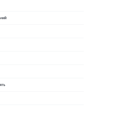
ьний
ять