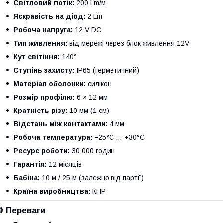
Світловий потік:
200 Lm/м
Яскравість на діод:
2 Lm
Робоча напруга:
12 V DC
Тип живлення:
від мережі через блок живлення 12V
Кут світіння:
140°
Ступінь захисту:
IP65 (герметичний)
Матеріал оболонки:
силікон
Розмір профілю:
6 × 12 мм
Кратність різу:
10 мм (1 см)
Відстань між контактами:
4 мм
Робоча температура:
−25°C … +30°C
Ресурс роботи:
30 000 годин
Гарантія:
12 місяців
Бабіна:
10 м / 25 м (залежно від партії)
Країна виробництва:
КНР
⚙️ Переваги