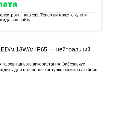
 електронні платежі. Тепер ви можете купити
окидаючи сайту.
LED/м 13W/м IP65 — нейтральний
о та зовнішнього використання. Забезпечує
ходить для створення контурів, написів і лінійних