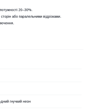
 потужності 20–30%.
 сторін або паралельними відрізками.
лючення.
одний гнучкий неон