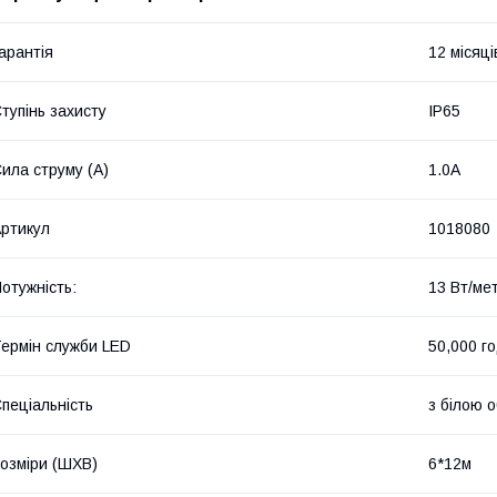
арантія
12 місяці
тупінь захисту
IP65
ила струму (А)
1.0А
ртикул
1018080
отужність:
13 Вт/ме
ермін служби LED
50,000 г
пеціальність
з білою 
озміри (ШХВ)
6*12м