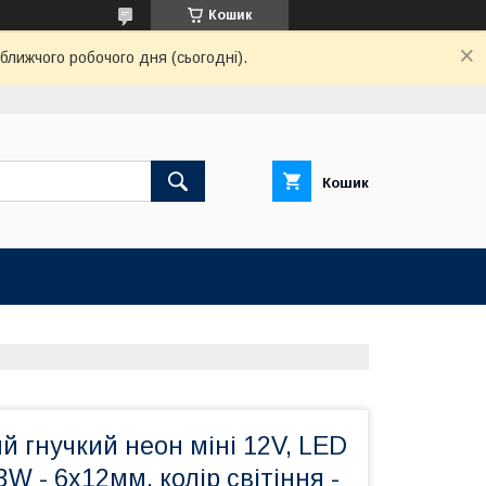
Кошик
ближчого робочого дня (сьогодні).
Кошик
й гнучкий неон міні 12V, LED
W - 6x12мм, колір світіння -