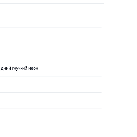
одний гнучкий неон
.