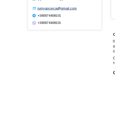
rumyancev.ia@gmail.com
+380674408101
+380674408101
С
Г
о
с
С
т