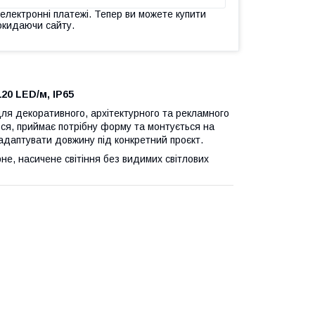
 електронні платежі. Тепер ви можете купити
окидаючи сайту.
20 LED/м, IP65
ля декоративного, архітектурного та рекламного
ься, приймає потрібну форму та монтується на
 адаптувати довжину під конкретний проєкт.
не, насичене світіння без видимих світлових