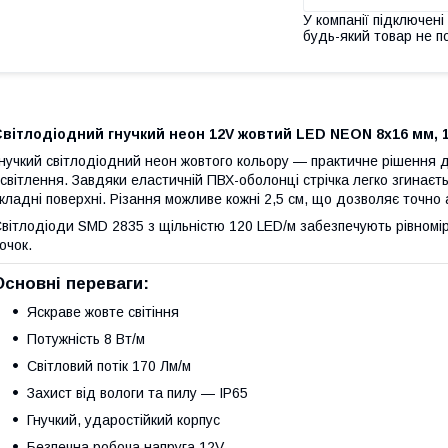
У компанії підключені
будь-який товар не п
вітлодіодний гнучкий неон 12V жовтий LED NEON 8x16 мм, 1
нучкий світлодіодний неон жовтого кольору — практичне рішення д
світлення. Завдяки еластичній ПВХ-оболонці стрічка легко згинаєт
кладні поверхні. Різання можливе кожні 2,5 см, що дозволяє точно
вітлодіоди SMD 2835 з щільністю 120 LED/м забезпечують рівномір
очок.
Основні переваги:
Яскраве жовте світіння
Потужність 8 Вт/м
Світловий потік 170 Лм/м
Захист від вологи та пилу — IP65
Гнучкий, ударостійкий корпус
Безпечна робоча напруга 12V