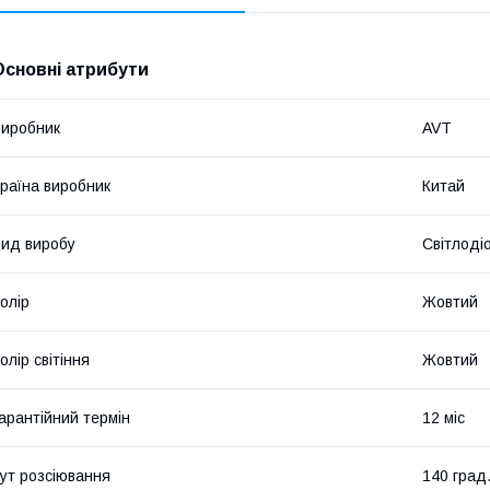
Основні атрибути
иробник
AVT
раїна виробник
Китай
ид виробу
Світлоді
олір
Жовтий
олір світіння
Жовтий
арантійний термін
12 міс
ут розсіювання
140 град