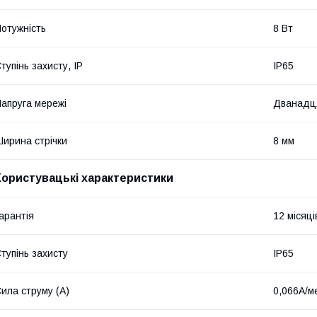
отужність
8 Вт
тупінь захисту, IP
IP65
апруга мережі
Дванадц
ирина стрічки
8 мм
Користувацькі характеристики
арантія
12 місяці
тупінь захисту
IP65
ила струму (А)
0,066А/м