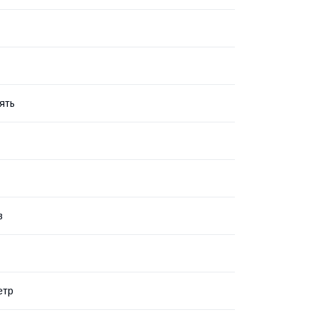
ять
в
етр