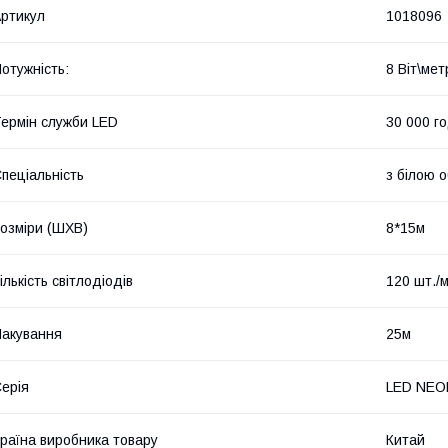
ртикул
1018096
отужність:
8 Віт\мет
ермін служби LED
30 000 г
пеціальність
з білою 
озміри (ШХВ)
8*15м
ількість світлодіодів
120 шт./
акування
25м
ерія
LED NEO
раїна виробника товару
Китай