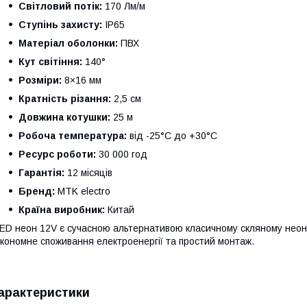
Світловий потік:
170 Лм/м
Ступінь захисту:
IP65
Матеріал оболонки:
ПВХ
Кут світіння:
140°
Розміри:
8×16 мм
Кратність різання:
2,5 см
Довжина котушки:
25 м
Робоча температура:
від -25°C до +30°C
Ресурс роботи:
30 000 год
Гарантія:
12 місяців
Бренд:
MTK electro
Країна виробник:
Китай
ED неон 12V є сучасною альтернативою класичному скляному неону
кономне споживання електроенергії та простий монтаж.
арактеристики