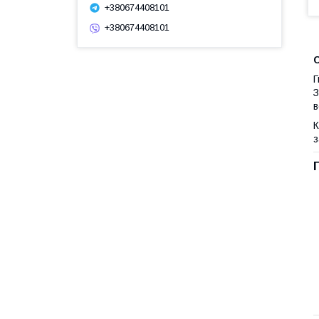
+380674408101
+380674408101
С
Г
З
в
К
з