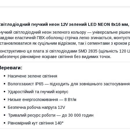
вітлодіодний гнучкий неон 12V зелений LED NEON 8x16 мм, 
нучкий світлодіодний неон зеленого кольору — універсальне ріше
авдяки еластичній ПВХ-оболонці стрічка легко згинається, монтуєт
становлюватися як суцільним відрізком, так і сегментами з кроком р
онструктивно це плата зі світлодіодами SMD 2835 (щільність 120 L
абезпечує рівномірне яскраве світіння без видимих точок.
Переваги:
Насичене зелене світіння
Вологозахист IP65 — підходить для зовнішнього застосування
Ударостійкий та гнучкий корпус
Низьке енергоспоживання — 8 Вт/м
Безпечна робоча напруга 12V
Тривалий ресурс роботи — до 30 000 годин
Рівномірний кут світіння 140°