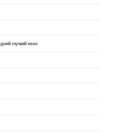
одний гнучкий неон
.