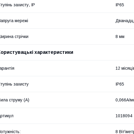
тупінь захисту, IP
IP65
апруга мережі
Дванадц
ирина стрічки
8 мм
Користувацькі характеристики
арантія
12 місяці
тупінь захисту
IP65
ила струму (А)
0,066А/м
ртикул
1018094
отужність:
8 Віт\мет