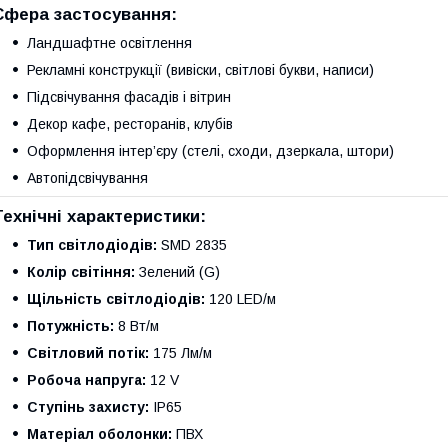
Сфера застосування:
Ландшафтне освітлення
Рекламні конструкції (вивіски, світлові букви, написи)
Підсвічування фасадів і вітрин
Декор кафе, ресторанів, клубів
Оформлення інтер’єру (стелі, сходи, дзеркала, штори)
Автопідсвічування
Технічні характеристики:
Тип світлодіодів:
SMD 2835
Колір світіння:
Зелений (G)
Щільність світлодіодів:
120 LED/м
Потужність:
8 Вт/м
Світловий потік:
175 Лм/м
Робоча напруга:
12 V
Ступінь захисту:
IP65
Матеріал оболонки:
ПВХ