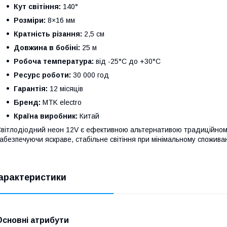
Кут світіння:
140°
Розміри:
8×16 мм
Кратність різання:
2,5 см
Довжина в бобіні:
25 м
Робоча температура:
від -25°C до +30°C
Ресурс роботи:
30 000 год
Гарантія:
12 місяців
Бренд:
MTK electro
Країна виробник:
Китай
вітлодіодний неон 12V є ефективною альтернативою традиційном
абезпечуючи яскраве, стабільне світіння при мінімальному споживан
арактеристики
Основні атрибути