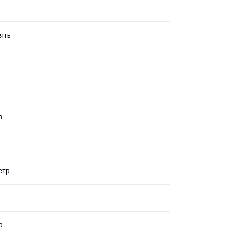
ять
в
етр
р