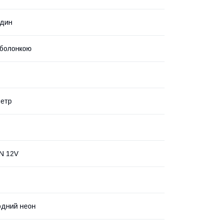
один
оболонкою
метр
N 12V
одний неон