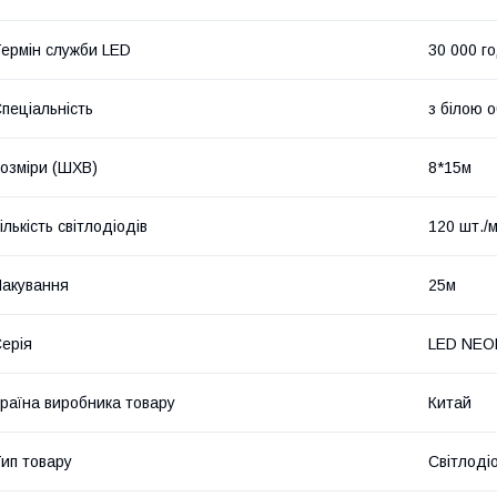
ермін служби LED
30 000 г
пеціальність
з білою 
озміри (ШХВ)
8*15м
ількість світлодіодів
120 шт./
акування
25м
ерія
LED NEO
раїна виробника товару
Китай
ип товару
Світлоді