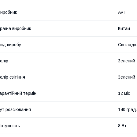
иробник
AVT
раїна виробник
Китай
ид виробу
Світлоді
олір
Зелений
олір світіння
Зелений
арантійний термін
12 міс
ут розсіювання
140 град
отужність
8 Вт