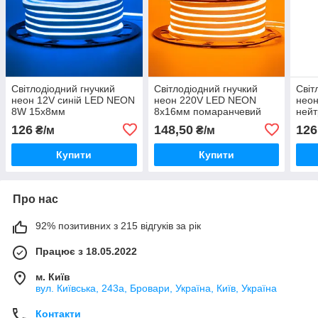
Світлодіодний гнучкий
Світлодіодний гнучкий
Світ
неон 12V синій LED NEON
неон 220V LED NEON
неон
8W 15x8мм
8x16мм помаранчевий
ней
(оrange)
8W 
126
148,50
126
₴/м
₴/м
Купити
Купити
Про нас
92% позитивних з 215 відгуків за рік
Працює з 18.05.2022
м. Київ
вул. Київська, 243а, Бровари, Україна, Київ, Україна
Контакти