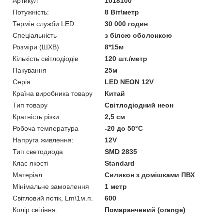
Артикул
1018100
Потужність:
8 Віт\метр
Термін служби LED
30 000 годин
Спеціальність
з білою оболонкою
Розміри (ШХВ)
8*15м
Кількість світлодіодів
120 шт./метр
Пакування
25м
Серія
LED NEON 12V
Країна виробника товару
Китай
Тип товару
Світлодіодний неон
Кратність різки
2,5 см
Робоча температура
-20 до 50°С
Напруга живлення:
12V
Тип светодиода
SMD 2835
Клас якості
Standard
Матеріал
Силикон з домішками ПВХ
Мінімальне замовлення
1 метр
Світловий потік, Lm\1м.п.
600
Колір світіння:
Помаранчевий (orange)