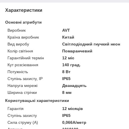
Характеристики
Основні атрибути
Виробник
AVT
Країна виробник
Китай
Вид виробу
Світлодіодний гнучкий неон
Колір світіння
Помаранчевий
Гарантійний термін
12 міс
Кут розсіювання
140 град.
Потужність
8 Вт
Ступінь захисту, IP
IP65
Напруга мережі
Дванадцять
Ширина стрічки
8 мм
Користувацькі характеристики
Гарантія
12 місяців
Ступінь захисту
IP65
Сила струму (А)
0,066А/метр