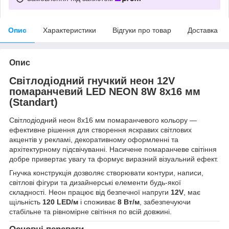
Опис
Характеристики
Відгуки про товар
Доставка
Опис
Світлодіодний гнучкий неон 12V
помаранчевий LED NEON 8W 8x16 мм
(Standart)
Світлодіодний неон 8x16 мм помаранчевого кольору —
ефективне рішення для створення яскравих світлових
акцентів у рекламі, декоративному оформленні та
архітектурному підсвічуванні. Насичене помаранчеве світіння
добре привертає увагу та формує виразний візуальний ефект.
Гнучка конструкція дозволяє створювати контури, написи,
світлові фігури та дизайнерські елементи будь-якої
складності. Неон працює від безпечної напруги
12V
, має
щільність
120 LED/м
і споживає
8 Вт/м
, забезпечуючи
стабільне та рівномірне світіння по всій довжині.