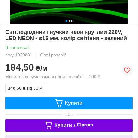
Світлодіодний гнучкий неон круглий 220V,
LED NEON - ⌀15 мм, колір світіння - зелений
В наявності
Код: 1020881
Опт і роздріб
184,50
₴/м
Мінімальна сума замовлення на сайті — 200 ₴
148,50 ₴
від 50 м
Купити
або
Купити з