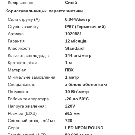
Колір світіння
Синій
Користувальницькі характеристики
Сила струму (А)
0.044А/метр
Ступінь захисту
IP67 (Герметичний)
Артикул
1020881
Гарантія
12 місяців
Клас якості
Standard
Кількість світлодіодів
144 шт./метр
Кратність різки
1 м
Матеріал
ПВХ
Мінімальне замовлення
1 метр
Спеціальність
з білою оболонкою
Потужність:
10 Віт\метр
Робоча температура
-20 до 50°С
Напруга живлення:
220V
Розміри (ШХВ)
⌀15 мм
Світловий потік, Lm\1м.п.
720
Серія
LED NEON ROUND
Термін служби LED
50,000 годин