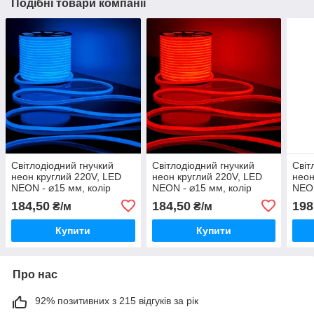
Подібні товари компанії
Світлодіодний гнучкий
Світлодіодний гнучкий
Світ
неон круглий 220V, LED
неон круглий 220V, LED
неон
NEON - ⌀15 мм, колір
NEON - ⌀15 мм, колір
NEO
світіння - синій
світіння - червоний
колі
184,50
184,50
198
₴/м
₴/м
Купити
Купити
Про нас
92% позитивних з 215 відгуків за рік