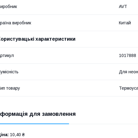
иробник
AVT
раїна виробник
Китай
Користувацькі характеристики
ртикул
1017888
умісність
Для неон
ип товару
Термоуса
нформація для замовлення
іна:
10,40 ₴