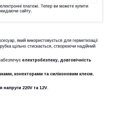
 електронні платежі. Тепер ви можете купити
окидаючи сайту.
есуар, який використовується для герметизації
 трубка щільно стискається, створюючи надійний
 забезпечує
електробезпеку, довговічність
шками, конекторами та силіконовим клеєм
,
 напруги 220V та 12V
.