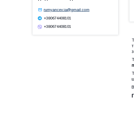
rumyancev.ia@gmail.com
+380674408101
+380674408101
Т
т
з
Т
п
Т
щ
В