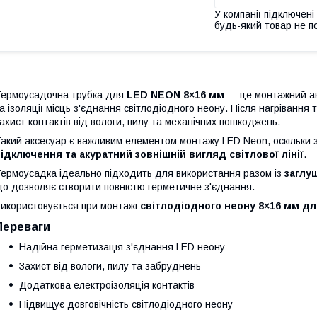
У компанії підключені
будь-який товар не п
ермоусадочна трубка для
LED NEON 8×16 мм
— це монтажний акс
а ізоляції місць з'єднання світлодіодного неону. Після нагрівання
ахист контактів від вологи, пилу та механічних пошкоджень.
акий аксесуар є важливим елементом монтажу LED Neon, оскільки
ідключення та акуратний зовнішній вигляд світлової лінії
.
ермоусадка ідеально підходить для використання разом із
заглу
о дозволяє створити повністю герметичне з'єднання.
икористовується при монтажі
світлодіодного неону 8×16 мм для
Переваги
Надійна герметизація з'єднання LED неону
Захист від вологи, пилу та забруднень
Додаткова електроізоляція контактів
Підвищує довговічність світлодіодного неону