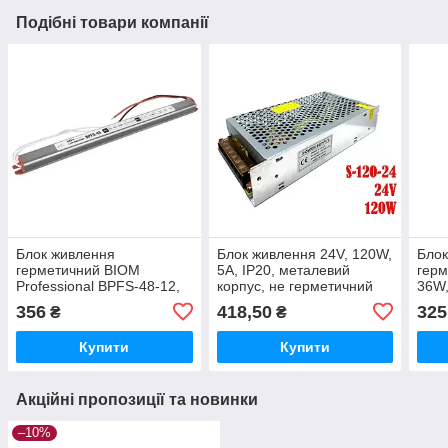
Подібні товари компанії
Блок живлення
Блок живлення 24V, 120W,
Блок
герметичний BIOM
5А, IP20, металевий
герм
Professional BPFS-48-12,
корпус, не герметичний
36W,
12V, 48W, 4А, металевий
для внутрішнього
корп
356
418,50
325
₴
₴
корпус, IP67
застосування.
Купити
Купити
Акційні пропозиції та новинки
–10%