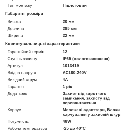
Тип монтажу
Підлоговий
Габаритні розміри
Висота
20 мм
Довжина
285 мм
Ширина
22 мм
Користувальницькі характеристики
Гарантійний термін
12
Ступінь захисту
IP65 (вологозахищена)
Артикул
1013419
Вхідна напруга:
AC180-240V
Вихідний струм
4A
Гарантія
1 рік
Додатково
Захист від короткого
замикання, захисту від
перевантаження
Корпус
Мережеві адапттери, Блоки
харчування у захисній шкурі
Потужність:
48W
Робоча температура
-25 до 40°С