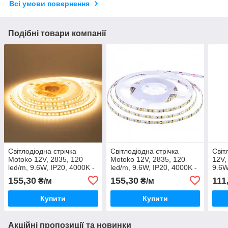
Всі умови повернення
Подібні товари компанії
Світлодіодна стрічка
Світлодіодна стрічка
Світ
Motoko 12V, 2835, 120
Motoko 12V, 2835, 120
12V,
led/m, 9.6W, IP20, 4000K -
led/m, 9.6W, IP20, 4000K -
9.6W
білий тепла, Premium.
білий нейтральний,
холо
155,30
155,30
111
₴/м
₴/м
Premium.
Купити
Купити
Акційні пропозиції та новинки