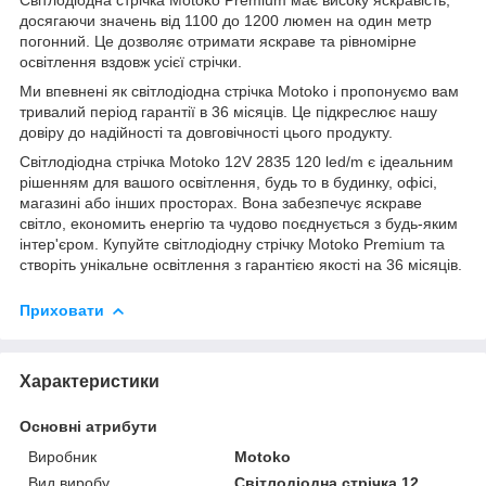
досягаючи значень від 1100 до 1200 люмен на один метр
погонний. Це дозволяє отримати яскраве та рівномірне
освітлення вздовж усієї стрічки.
Ми впевнені як світлодіодна стрічка Motoko і пропонуємо вам
тривалий період гарантії в 36 місяців. Це підкреслює нашу
довіру до надійності та довговічності цього продукту.
Світлодіодна стрічка Motoko 12V 2835 120 led/m є ідеальним
рішенням для вашого освітлення, будь то в будинку, офісі,
магазині або інших просторах. Вона забезпечує яскраве
світло, економить енергію та чудово поєднується з будь-яким
інтер'єром. Купуйте світлодіодну стрічку Motoko Premium та
створіть унікальне освітлення з гарантією якості на 36 місяців.
Приховати
Характеристики
Основні атрибути
Виробник
Motoko
Вид виробу
Світлодіодна стрічка 12