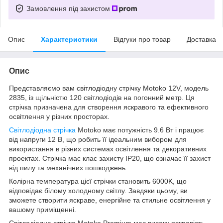
Замовлення під захистом
Опис
Характеристики
Відгуки про товар
Доставка
Опис
Представляємо вам світлодіодну стрічку Motoko 12V, модель
2835, із щільністю 120 світлодіодів на погонний метр. Ця
стрічка призначена для створення яскравого та ефективного
освітлення у різних просторах.
Світлодіодна стрічка
Motoko має потужність 9.6 Вт і працює
від напруги 12 В, що робить її ідеальним вибором для
використання в різних системах освітлення та декоративних
проектах. Стрічка має клас захисту IP20, що означає її захист
від пилу та механічних пошкоджень.
Колірна температура цієї стрічки становить 6000K, що
відповідає білому холодному світлу. Завдяки цьому, ви
зможете створити яскраве, енергійне та стильне освітлення у
вашому приміщенні.
Світлодіодна стрічка Motoko Premium має високу яскравість,