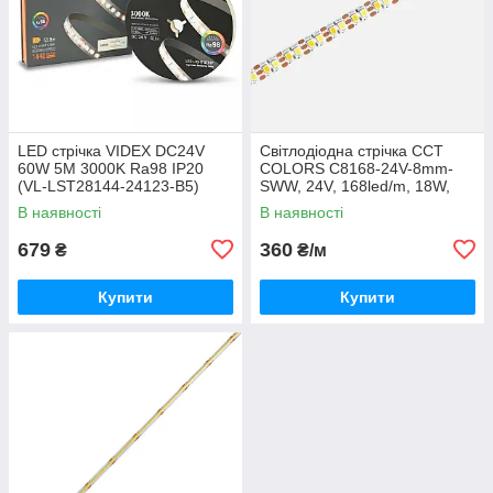
LED стрічка VIDEX DC24V
Світлодіодна стрічка ССТ
60W 5M 3000K Ra98 IP20
COLORS C8168-24V-8mm-
(VL-LST28144-24123-B5)
SWW, 24V, 168led/m, 18W,
2305Lm, IP20, 2700-6500K
В наявності
В наявності
679
360
₴
₴/м
Купити
Купити