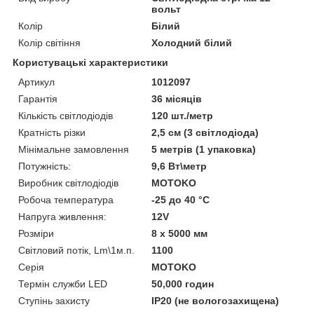
вольт
Колір
Білий
Колір світіння
Холодний білий
Користувацькі характеристики
Артикул
1012097
Гарантія
36 місяців
Кількість світлодіодів
120 шт./метр
Кратність різки
2,5 см (3 світлодіода)
Мінімальне замовлення
5 метрів (1 упаковка)
Потужність:
9,6 Вт\метр
Виробник світлодіодів
MOTOKO
Робоча температура
-25 до 40 °C
Напруга живлення:
12V
Розміри
8 х 5000 мм
Світловий потік, Lm\1м.п.
1100
Серія
MOTOKO
Термін служби LED
50,000 годин
Ступінь захисту
IP20 (не вологозахищена)