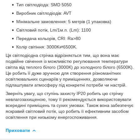
Тип світлодіода: SMD 5050
Виробник світлодіодів: AVT
Мінімальне замовлення: 5 метрів (1 упаковка)
Світловий потік, Lm/1м.п. (Lm): 1100
Передача кольорів, CRI: Ra>80
Колір світіння: 3000K⇄6500K.
Ця світлодіодна стрічка відрізняється тим, що вона має
подвійне свічення із можливістю регулювання температури
світла від теплого білого (3000K) до холодного білого (6500K).
Це робить її дуже зручною для створення різноманітних
освітлювальних сценаріїв у приміщеннях, дозволяючи
підлаштувати атмосферу під конкретні потреби чи настрій.
Зверніть увагу, що ступінь захисту IP20 робить цю стрічку
невлагозахищеною, тому її рекомендується використовувати
всередині приміщень та сухих умовах. Також вона забезпечує
яскравий світловий потік, що робить її ефективним засобом
освітлення при низькому енергоспоживання.
Приховати