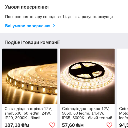
Умови повернення
Повернення товару впродовж 14 днів за рахунок покупця
Всі умови повернення
Подібні товари компанії
Світлодіодна стрічка 12V,
Світлодіодна стрічка 12V,
Світ
smd5630, 60 led/m, 24W,
5050, 60 led/m, 14.4W,
Moto
IP20, 3000K - білий
IP65, 3000K - білий теплий
led/
теплий, BP-G2-5630-60-
біли
107,10
57,60
94,
₴/м
₴/м
WW-IP20-12V