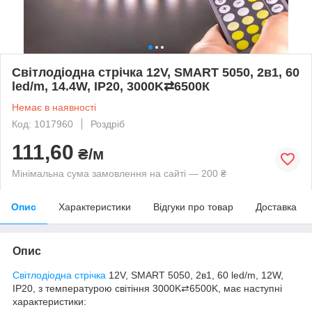
Світлодіодна стрічка 12V, SMART 5050, 2в1, 60
led/m, 14.4W, IP20, 3000K⇄6500К
Немає в наявності
Код: 1017960
Роздріб
111,60
₴/м
Мінімальна сума замовлення на сайті — 200 ₴
Опис
Характеристики
Відгуки про товар
Доставка
Опис
Світлодіодна стрічка
12V, SMART 5050, 2в1, 60 led/m, 12W,
IP20, з температурою світіння 3000K⇄6500K, має наступні
характеристики: