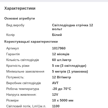
Характеристики
Основні атрибути
Вид виробу
Світлодіодна стрічка 12
вольт
Колір
Білий
Користувацькі характеристики
Артикул
1017960
Гарантія
12 місяців
Кількість світлодіодів
60 шт./метр
Кратність різки
5 см (3 світлодіоди)
Мінімальне замовлення
5 метрів (1 упаковка)
Потужність:
12 Віт\метр
Виробник світлодіодів
AVT
Робоча температура
-20 до 70°С
Напруга живлення:
12V
Розміри
10 х 5000 мм
Світловий потік, Lm\1м.п.
1100