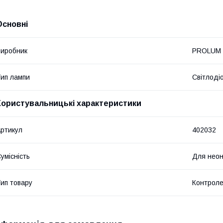
Основні
иробник
PROLUM
ип лампи
Світлоді
Користувальницькі характеристики
ртикул
402032
умісність
Для неон
ип товару
Контрол