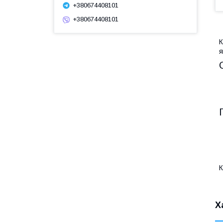
+380674408101
+380674408101
К
я
К
Х