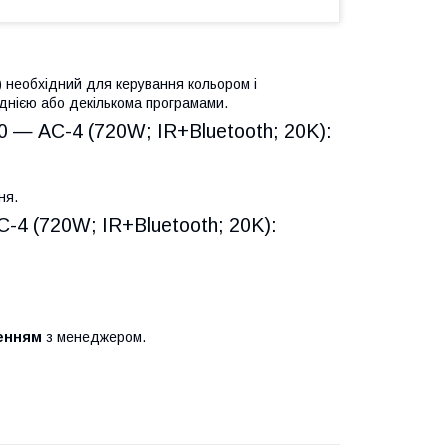
 необхідний для керування кольором і
днією або декількома програмами.
 — AC-4 (720W; IR+Bluetooth; 20K):
ня.
4 (720W; IR+Bluetooth; 20K):
женням
з менеджером.