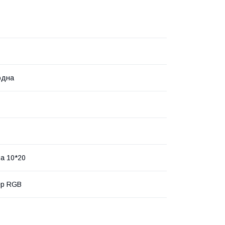
одна
а 10*20
ер RGB