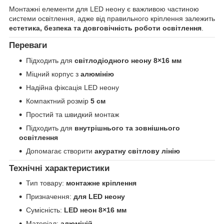
Монтажні елементи для LED неону є важливою частиною
системи освітлення, адже від правильного кріплення залежить
естетика, безпека та довговічність роботи освітлення
.
Переваги
Підходить для
світлодіодного неону 8×16 мм
Міцний корпус з
алюмінію
Надійна фіксація LED неону
Компактний розмір
5 см
Простий та швидкий монтаж
Підходить для
внутрішнього та зовнішнього
освітлення
Допомагає створити
акуратну світлову лінію
Технічні характеристики
Тип товару:
монтажне кріплення
Призначення:
для LED неону
Сумісність:
LED неон 8×16 мм
Матеріал:
алюміній