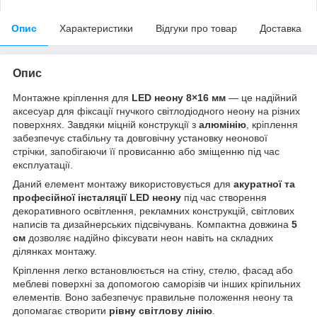
Опис
Характеристики
Відгуки про товар
Доставка
Опис
Монтажне кріплення для
LED неону 8×16 мм
— це надійний
аксесуар для фіксації гнучкого світлодіодного неону на різних
поверхнях. Завдяки міцній конструкції з
алюмінію
, кріплення
забезпечує стабільну та довговічну установку неонової
стрічки, запобігаючи її провисанню або зміщенню під час
експлуатації.
Даний елемент монтажу використовується для
акуратної та
професійної інсталяції LED неону
під час створення
декоративного освітлення, рекламних конструкцій, світлових
написів та дизайнерських підсвічувань. Компактна довжина
5
см
дозволяє надійно фіксувати неон навіть на складних
ділянках монтажу.
Кріплення легко встановлюється на стіну, стелю, фасад або
меблеві поверхні за допомогою саморізів чи інших кріпильних
елементів. Воно забезпечує правильне положення неону та
допомагає створити
рівну світлову лінію
.