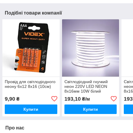
Подібні товари компанії
Провід для світлодіодного
Світлодіодний гнучкий
Світ
неону 6x12 8х16 (10см)
неон 220V LED NEON
нео
8x16мм 10W білий
8x16
холодний
ней
9,90
193,10
193
₴
₴/м
Купити
Купити
Про нас