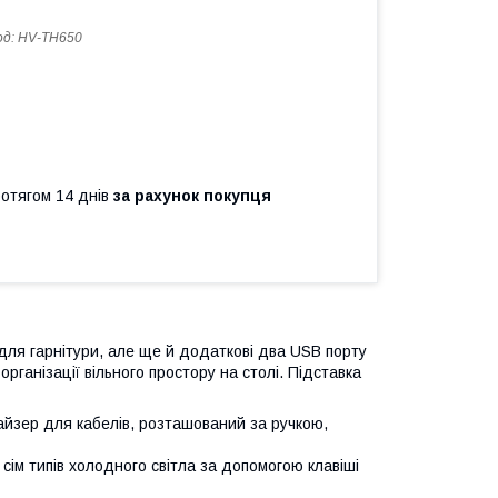
од:
HV-TH650
ротягом 14 днів
за рахунок покупця
для гарнітури, але ще й додаткові два USB порту
рганізації вільного простору на столі. Підставка
найзер для кабелів, розташований за ручкою,
 сім типів холодного світла за допомогою клавіші