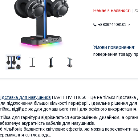
Немає в наявності
К
+380674408101
повернення товару п
ідставка для навушників
HAVIT HV-TH650 - це не тільки підставка 
ля підключення більшої кількості периферії. Ідеальне рішення для о
тійка, підійде як для домашнього так і для офісного використання.
тійка для гарнітури відрізняється ергономічним дизайном, а орга
абезпечує акуратність кабелів для навушників.
6 мільйонів барвистих світлових ефектів, які можна переключити на
еремикання світлодіода.