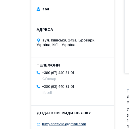
Іван
вул. Київська, 243а, Бровари,
Україна, Київ, Україна
+380 (67) 440-81-01
Київстар
+380 (93) 440-81-01
П
lifecell
д
с
С
з
1
rumyancev.ia@gmail.com
п