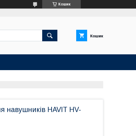
Кошик
Кошик
ля навушників HAVIT HV-