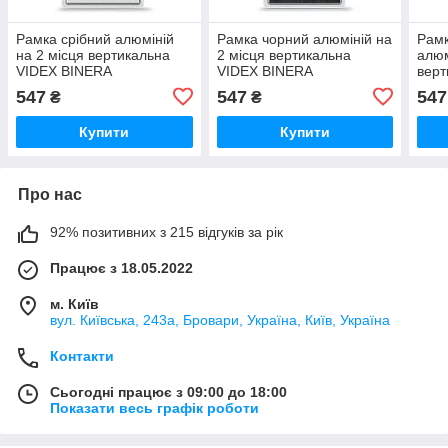
Рамка срібний алюміній
Рамка чорний алюміній на
Рам
на 2 місця вертикальна
2 місця вертикальна
алюм
VIDEX BINERA
VIDEX BINERA
верт
BIN
547
547
547
₴
₴
Купити
Купити
Про нас
92% позитивних з 215 відгуків за рік
Працює з 18.05.2022
м. Київ
вул. Київська, 243а, Бровари, Україна, Київ, Україна
Контакти
Сьогодні працює з 09:00 до 18:00
Показати весь графік роботи