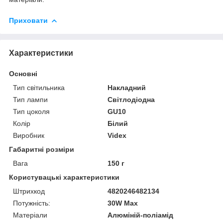
Приховати
Характеристики
Основні
Тип світильника
Накладний
Тип лампи
Світлодіодна
Тип цоколя
GU10
Колір
Білий
Виробник
Videx
Габаритні розміри
Вага
150 г
Користувацькі характеристики
Штрихкод
4820246482134
Потужність:
30W Max
Матеріали
Алюміній-поліамід