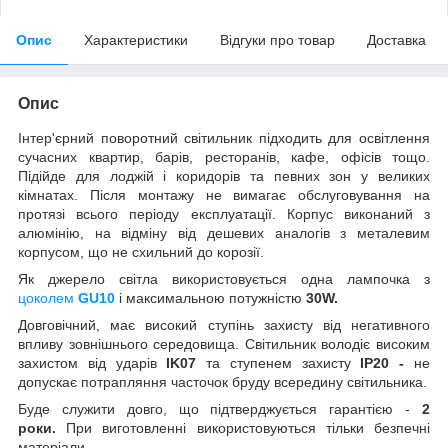
Опис
Характеристики
Відгуки про товар
Доставка
Опис
Інтер'єрний поворотний світильник підходить для освітлення
сучасних квартир, барів, ресторанів, кафе, офісів тощо.
Підійде для лоджій і коридорів та певних зон у великих
кімнатах. Після монтажу не вимагає обслуговування на
протязі всього періоду експлуатації. Корпус виконаний з
алюмінію, на відміну від дешевих аналогів з металевим
корпусом, що не схильний до корозії.
Як джерело світла використовується одна лампочка з
цоколем
GU10
і максимальною потужністю
30W.
Довговічний, має високий ступінь захисту від негативного
впливу зовнішнього середовища. Світильник володіє високим
захистом від ударів
IK07
та ступенем захисту
IР20 -
не
допускає потрапляння часточок бруду всередину світильника.
Буде служити довго, що підтверджується гарантією -
2
роки.
При виготовленні використовуються тільки безпечні
матеріали.