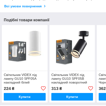
Всі умови повернення
Подібні товари компанії
Світильник VIDEX під
Світильник VIDEX під
Світ
лампу GU10 SPF05A
лампу GU10 SPF05B
лам
накладний білий
накладний поворотний
Чор
чорний
224
313
362
₴
₴
Купити
Купити