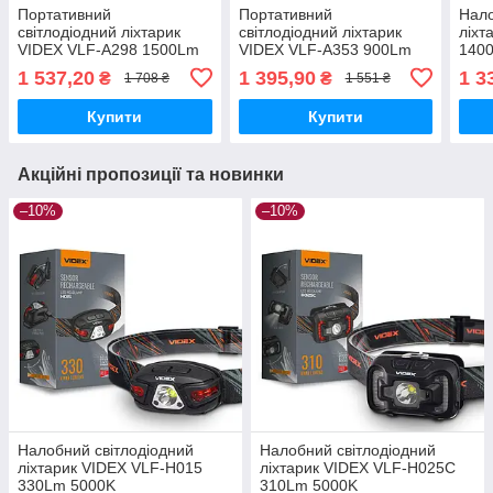
Портативний
Портативний
Нало
світлодіодний ліхтарик
світлодіодний ліхтарик
ліхт
VIDEX VLF-A298 1500Lm
VIDEX VLF-A353 900Lm
140
5000K
5000K
1 537,20
1 395,90
1 3
₴
₴
1 708 ₴
1 551 ₴
Купити
Купити
Акційні пропозиції та новинки
–10%
–10%
Налобний світлодіодний
Налобний світлодіодний
ліхтарик VIDEX VLF-H015
ліхтарик VIDEX VLF-H025C
330Lm 5000K
310Lm 5000K