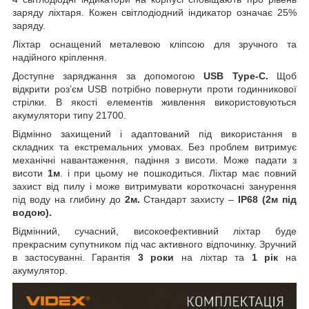
заряду ліхтаря. Кожен світлодіодний індикатор означає 25%
заряду.
Ліхтар оснащений металевою кліпсою для зручного та
надійного кріплення.
Доступне заряджання за допомогою
USB Type-C.
Щоб
відкрити роз’єм USB потрібно повернути проти годинникової
стрілки. В якості елементів живлення використовуються
акумулятори типу 21700.
Відмінно захищений і адаптований під використання в
складних та екстремальних умовах. Без проблем витримує
механічні навантаження, падіння з висоти. Може падати з
висоти
1м
. і при цьому не пошкодиться. Ліхтар має повний
захист від пилу і може витримувати короткочасні занурення
під воду на глибину до
2м.
Стандарт захисту –
IP68 (2м під
водою).
Відмінний, сучасний, високоефективний ліхтар буде
прекрасним супутником під час активного відпочинку. Зручний
в застосуванні. Гарантія
3
роки
на ліхтар та
1 рік
на
акумулятор.