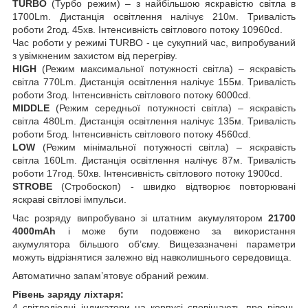
TURBO
(Турбо режим) – з найбільшою яскравістю світла в
1700Lm. Дистанція освітлення налічує 210м. Тривалість
роботи 2год. 45хв. Інтенсивність світлового потоку 10960cd.
Час роботи у режимі TURBO - це сукупний час, випробуваний
з увімкненим захистом від перегріву.
HIGH
(Режим максимальної потужності світла) – яскравість
світла 770Lm. Дистанція освітлення налічує 155м. Тривалість
роботи 3год. Інтенсивність світлового потоку 6000cd.
MIDDLE
(Режим середньої потужності світла) – яскравість
світла 480Lm. Дистанція освітлення налічує 135м. Тривалість
роботи 5год. Інтенсивність світлового потоку 4560cd.
LOW
(Режим мінімальної потужності світла) – яскравість
світла 160Lm. Дистанція освітлення налічує 87м. Тривалість
роботи 17год. 50хв. Інтенсивність світлового потоку 1900cd.
STROBE
(Стробоскоп) - швидко відтворює повторювані
яскраві світлові імпульси.
Час розряду випробувано зі штатним акумулятором
21700
4000mAh
і може бути подовжено за використання
акумулятора більшого об’єму. Вищезазначені параметри
можуть відрізнятися залежно від навколишнього середовища.
Автоматично запам’ятовує обраний режим.
Рівень заряду ліхтаря:
4 світлодіодні індикатори на корпусі сповіщають про рівень