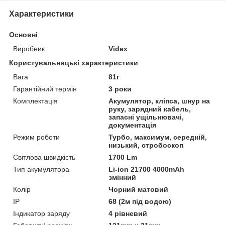
Характеристики
Основні
Виробник
Videx
Користувальницькі характеристики
Вага
81г
Гарантійний термін
3 роки
Комплектація
Акумулятор, кліпса, шнур на
руку, зарядний кабель,
запасні ущільнювачі,
документація
Режим роботи
Турбо, максимум, середній,
низький, стробоскоп
Світлова швидкість
1700 Lm
Тип акумулятора
Li-ion 21700 4000mAh
змінний
Колір
Чорний матовий
IP
68 (2м під водою)
Індикатор заряду
4 рівневий