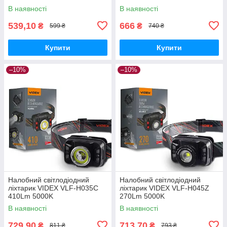
В наявності
В наявності
539,10
666
₴
₴
599 ₴
740 ₴
Купити
Купити
–10%
–10%
Налобний світлодіодний
Налобний світлодіодний
ліхтарик VIDEX VLF-H035C
ліхтарик VIDEX VLF-H045Z
410Lm 5000K
270Lm 5000K
В наявності
В наявності
729,90
713,70
₴
₴
811 ₴
793 ₴