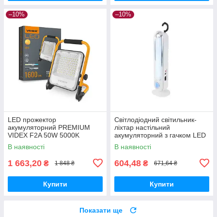
–10%
–10%
LED прожектор
Світлодіодний світильник-
акумуляторний PREMIUM
ліхтар настільний
VIDEX F2A 50W 5000K
акумуляторний з гачком LED
HOROZ ELECTRIC MESSI-15
В наявності
В наявності
084-030-0015
1 663,20
604,48
₴
₴
1 848 ₴
671,64 ₴
Купити
Купити
Показати ще