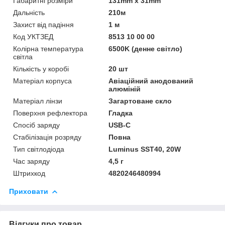
Габаритні розміри
131mm х 31mm
Дальність
210м
Захист від падіння
1 м
Код УКТЗЕД
8513 10 00 00
Колірна температура
6500K (денне світло)
світла
Кількість у коробі
20 шт
Матеріал корпуса
Авіаційний анодований
алюміній
Матеріал лінзи
Загартоване скло
Поверхня рефлектора
Гладка
Спосіб заряду
USB-C
Стабілізація розряду
Повна
Тип світлодіода
Luminus SST40, 20W
Час заряду
4,5 г
Штрихкод
4820246480994
Приховати
Відгуки про товар