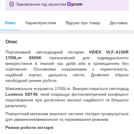
Замовлення під захистом
Опис
Характеристики
Відгуки про товар
Доставка
Опис
Портативний світлодіодний ліхтарик
VIDEX VLF-A156R
1700Lm 6500K
призначений для індивідуального
використання в темний час доби або в приміщеннях без
освітлення. Основними показниками є герметичність,
надійний корпус, дальність світла. Дозволяє обрати
необхідний режим роботи.
Максимальна яскравість 1700Lm. Використовується світлодіод
Luminus SST40
, який покращує фотоелектричний коефіцієнт
перетворення при досягненні високої надійності та більшого
результату.
Поворотний механізм верхньої частини ліхтаря прокручується
для увімкнення/вимкнення та перемикання режимів.
Режим роботи ліхтаря: