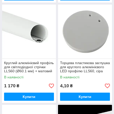
Круглий алюмінієвий профіль
Торцева пластикова заглушка
для світлодіодної стрічки
для круглого алюмінієвого
LLS60 (Ø60.1 мм) + матовий
LED профілю LLS60, сіра
розсіювач, комплект 3 м
В наявності
В наявності
1 170
4,10
₴
₴
Купити
Купити