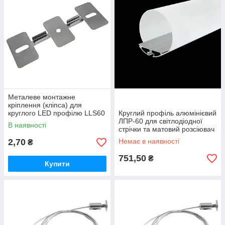
Металеве монтажне
кріплення (кліпса) для
круглого LED профілю LLS60
Круглий профіль алюмінієвий
ЛПР-60 для світлодіодної
В наявності
стрічки та матовий розсіювач
(Комплект 2м.)
2,70
Немає в наявності
₴
751,50
₴
Купити