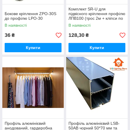
Комплект SR-U для
Бокове кріплення ZPO-30S
підвісного кріплення профілю
до профілю LPO-30
ЛПВ100 (трос 2м + кліпси по
2шт.)
В наявності
В наявності
36
128,30
₴
₴
Купити
Купити
Профіль алюмінієвий
Профіль алюмінієвий LSB-
анодований, гардеробна
50AB чорний 50*70 мм та