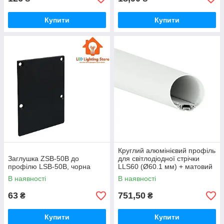
Купити
Купити
Круглий алюмінієвий профіль
Заглушка ZSB-50B до
для світлодіодної стрічки
профілю LSB-50B, чорна
LLS60 (Ø60.1 мм) + матовий
розсіювач, комплект 2 м
В наявності
В наявності
63
751,50
₴
₴
Купити
Купити