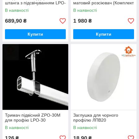
штанга з підсвічуванням LPO-
матовий розсіювач (Комплект
30 та матовий розсіювач
2м.)
В наявності
В наявності
(Комплект 3м)
689,90
1 980
₴
₴
Купити
Купити
Тримач підвісний ZPO-30M
Заглушка для чорного
для профію LPO-30
профілю ЛПВ20
В наявності
В наявності
126
18,90
₴
₴