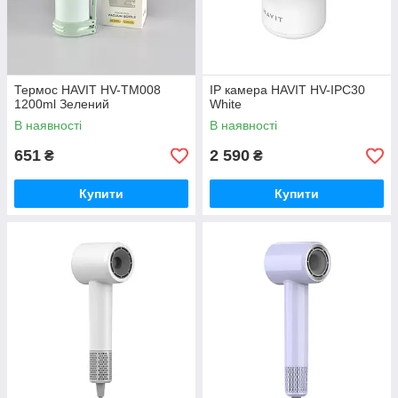
Термос HAVIT HV-TM008
IP камера HAVIT HV-IPC30
1200ml Зелений
White
В наявності
В наявності
651
2 590
₴
₴
Купити
Купити