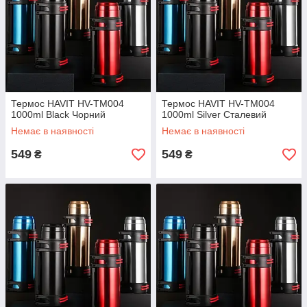
Термос HAVIT HV-TM004
Термос HAVIT HV-TM004
1000ml Black Чорний
1000ml Silver Сталевий
Немає в наявності
Немає в наявності
549
549
₴
₴