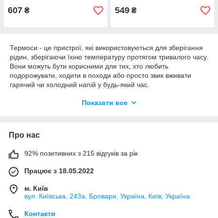
607
549
₴
₴
Термоси - це пристрої, які використовуються для зберігання
рідин, зберігаючи їхню температуру протягом тривалого часу.
Вони можуть бути корисними для тих, хто любить
подорожувати, ходити в походи або просто звик вживати
гарячий чи холодний напій у будь-який час.
Термоси зазвичай виготовляються з високоякісних
Показати все
матеріалів, таких як нержавіюча сталь або пластик, та мають
подвійні стінки для покращення теплоізоляції. Вони можуть
мати різні обсяги, починаючи від невеликих, призначених для
Про нас
однієї людини, до великих, які можуть зберігати напої для
кількох людей.
92% позитивних з 215 відгуків за рік
Термоси можуть використовуватися для зберігання гарячих
або холодних напоїв, таких як кава, чай, сік, лимонад або
Працює з 18.05.2022
вода. Вони можуть зберігати температуру напою протягом
кількох годин, що робить їх ідеальним вибором для
м. Київ
подорожей, екскурсій та інших заходів на свіжому повітрі.
вул. Київська, 243а, Бровари, Україна, Київ, Україна
Наші термоси представлені в різних кольорах та дизайнах,
Контакти
щоб відповідати вашим потребам та стилю. Ми також