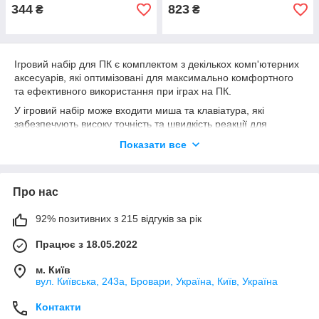
344
823
₴
₴
Ігровий набір для ПК є комплектом з декількох комп'ютерних
аксесуарів, які оптимізовані для максимально комфортного
та ефективного використання при іграх на ПК.
У ігровий набір може входити миша та клавіатура, які
забезпечують високу точність та швидкість реакції для
швидкого та ефективного управління в іграх. Клавіатури для
Показати все
ігор зазвичай мають покращену ергономіку і додаткові
функції, такі як підсвічування клавіш, макроси, що
настроюються, і мультимедійні клавіші. Ігрові миші мають
Про нас
більш високу чутливість та швидкість відгуку, а також додаткові
кнопки, які можна налаштувати під конкретну гру.
92% позитивних з 215 відгуків за рік
Крім миші та клавіатури, ігровий набір для ПК також може
містити навушники. Ігрові навушники мають більш високу
Працює з 18.05.2022
якість звуку і можуть мати додаткові функції, такі як
шумозаглушення та вбудований мікрофон для комунікації під
м. Київ
час гри.
вул. Київська, 243а, Бровари, Україна, Київ, Україна
Існують також 3 в 1 набори, що включають клавіатуру, мишу
Контакти
та навушники, які забезпечують повний набір для гри на ПК.