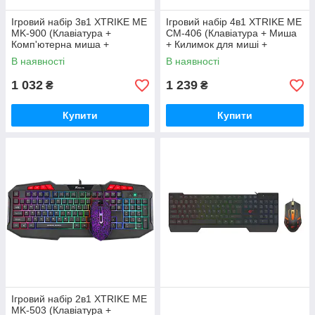
Ігровий набір 3в1 XTRIKE ME
Ігровий набір 4в1 XTRIKE ME
MK-900 (Клавіатура +
CM-406 (Клавіатура + Миша
Комп'ютерна миша +
+ Килимок для миші +
Килимок для миші)
Навушники)
В наявності
В наявності
1 032
1 239
₴
₴
Купити
Купити
Ігровий набір 2в1 XTRIKE ME
MK-503 (Клавіатура +